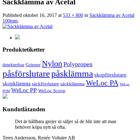
Säckklämma av Acetal
Published
oktober 16, 2017
at
533 × 800
in
Säckklämma av Acetal
100mm
.
Produktetiketter
Nylon
Polypropen
detekterbar
Gripper
påsförslutare
påsklämma
skopförslutare
WeLoc PA
skopklämma
säckförslutare
säckklämma
WeLoc
WeLoc PP
WeLoc Scoop
POM
Kundutlåtanden
Det är hållbara grejer ni säljer så de blir inte att man
behöver köpa nytt så ofta.
Teres Andersson, Renée Voltaire AB