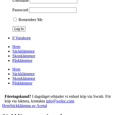
Username
Password
Remember Me
0
Varukorg
Hem
Säckklämmor
Skopklämmor
Påsklämmor
Hem
Säckklämmor
Skopklämmor
Påsklämmor
Företagskund?
I dagsläget erbjuder vi enbart köp via Swish. För
köp via faktura, kontakta
info@weloc.com
.
Hem
Säckklämma av Acetal