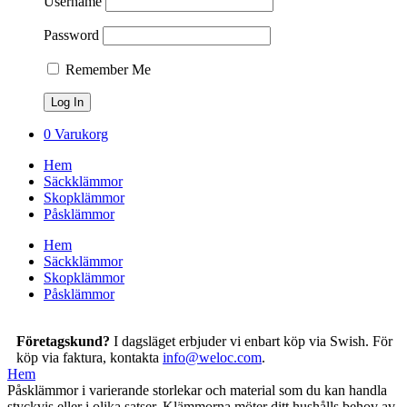
Username
Password
Remember Me
0
Varukorg
Hem
Säckklämmor
Skopklämmor
Påsklämmor
Hem
Säckklämmor
Skopklämmor
Påsklämmor
Företagskund?
I dagsläget erbjuder vi enbart köp via Swish. För
köp via faktura, kontakta
info@weloc.com
.
Hem
Påsklämmor i varierande storlekar och material som du kan handla
styckvis eller i olika satser. Klämmorna möter ditt hushålls behov av