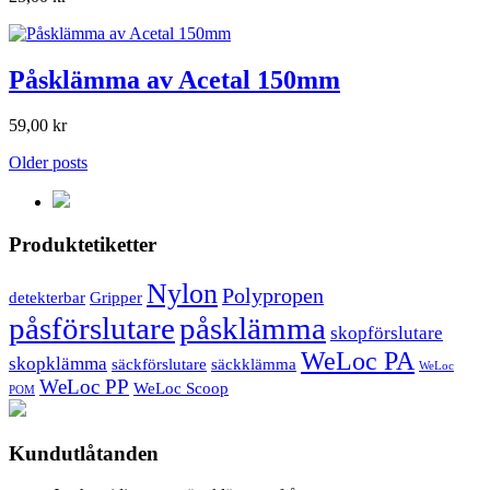
Påsklämma av Acetal 150mm
59,00 kr
Older posts
Produktetiketter
Nylon
Polypropen
detekterbar
Gripper
påsförslutare
påsklämma
skopförslutare
WeLoc PA
skopklämma
säckförslutare
säckklämma
WeLoc
WeLoc PP
WeLoc Scoop
POM
Kundutlåtanden