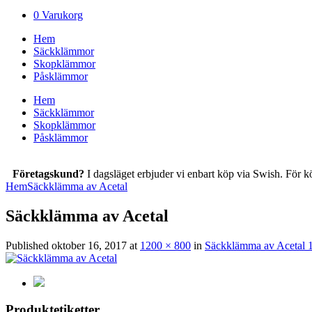
0
Varukorg
Hem
Säckklämmor
Skopklämmor
Påsklämmor
Hem
Säckklämmor
Skopklämmor
Påsklämmor
Företagskund?
I dagsläget erbjuder vi enbart köp via Swish. För k
Hem
Säckklämma av Acetal
Säckklämma av Acetal
Published
oktober 16, 2017
at
1200 × 800
in
Säckklämma av Acetal
Produktetiketter