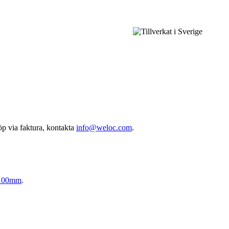
öp via faktura, kontakta
info@weloc.com
.
 100mm
.