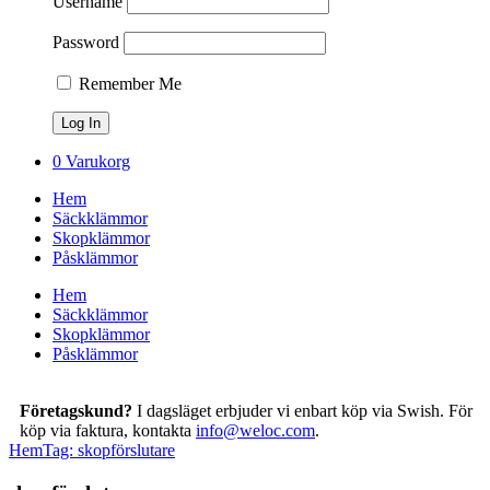
Username
Password
Remember Me
0
Varukorg
Hem
Säckklämmor
Skopklämmor
Påsklämmor
Hem
Säckklämmor
Skopklämmor
Påsklämmor
Företagskund?
I dagsläget erbjuder vi enbart köp via Swish. För
köp via faktura, kontakta
info@weloc.com
.
Hem
Tag: skopförslutare