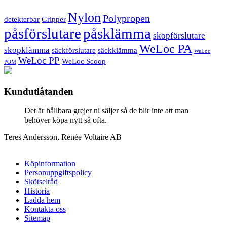
Nylon
Polypropen
detekterbar
Gripper
påsförslutare
påsklämma
skopförslutare
WeLoc PA
skopklämma
säckförslutare
säckklämma
WeLoc
WeLoc PP
WeLoc Scoop
POM
Kundutlåtanden
Det är hållbara grejer ni säljer så de blir inte att man
behöver köpa nytt så ofta.
Teres Andersson, Renée Voltaire AB
Köpinformation
Personuppgiftspolicy
Skötselråd
Historia
Ladda hem
Kontakta oss
Sitemap