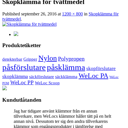
Skopklämma för tvättmedel
Published
september 26, 2016
at
1200 × 800
in
Skopklämma för
tvättmedel
.
Produktetiketter
Nylon
Polypropen
detekterbar
Gripper
påsförslutare
påsklämma
skopförslutare
WeLoc PA
skopklämma
säckförslutare
säckklämma
WeLoc
WeLoc PP
WeLoc Scoop
POM
Kundutlåtanden
Jag har tidigare använt klämmor från en annan
tillverkare, men WeLocs klämmor håller tätt på en helt
annan nivå. Dessutom ter sig den andra tillverkarens
klämmor som engångsprodukter i jämförelse med