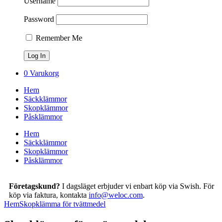
Username
Password
Remember Me
0
Varukorg
Hem
Säckklämmor
Skopklämmor
Påsklämmor
Hem
Säckklämmor
Skopklämmor
Påsklämmor
Företagskund?
I dagsläget erbjuder vi enbart köp via Swish. För
köp via faktura, kontakta
info@weloc.com
.
Hem
Skopklämma för tvättmedel