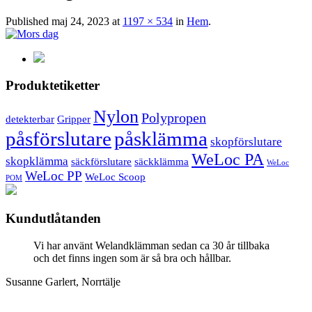
Published
maj 24, 2023
at
1197 × 534
in
Hem
.
Produktetiketter
Nylon
Polypropen
detekterbar
Gripper
påsförslutare
påsklämma
skopförslutare
WeLoc PA
skopklämma
säckförslutare
säckklämma
WeLoc
WeLoc PP
WeLoc Scoop
POM
Kundutlåtanden
Vi har använt Welandklämman sedan ca 30 år tillbaka
och det finns ingen som är så bra och hållbar.
Susanne Garlert, Norrtälje