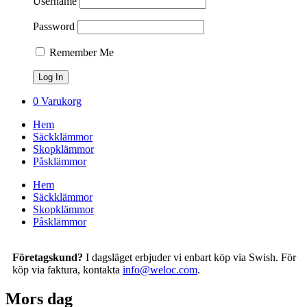
Username
Password
Remember Me
0
Varukorg
Hem
Säckklämmor
Skopklämmor
Påsklämmor
Hem
Säckklämmor
Skopklämmor
Påsklämmor
Företagskund?
I dagsläget erbjuder vi enbart köp via Swish. För
köp via faktura, kontakta
info@weloc.com
.
Mors dag