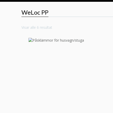
WeLoc PP
Visar alle 6 resultat