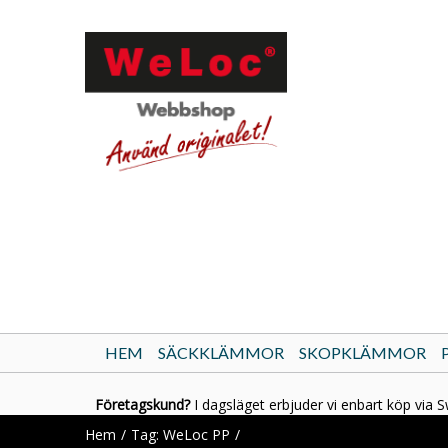
HEM
SÄCKKLÄMMOR
SKOPKLÄMMOR
Företagskund?
I dagsläget erbjuder vi enbart köp via S
Hem
Tag: WeLoc PP