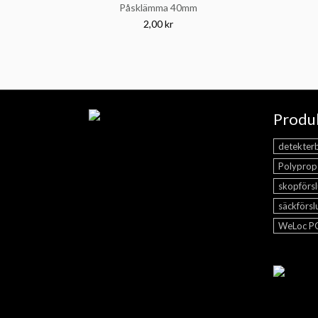
Påsklämma 40mm
2,00 kr
Produk
detekter
Polyprop
skopförsl
säckförsl
WeLoc 