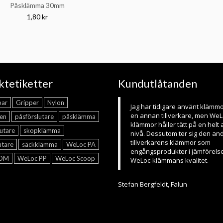
Påsklämma 30mm
1,80 kr
tetiketter
Kundutlåtanden
bar
Gripper
Nylon
Jag har tidigare använt klämmo
en annan tillverkare, men We
en
påsförslutare
påsklämma
klämmor håller tätt på en helt
utare
skopklämma
nivå. Dessutom ter sig den an
tillverkarens klämmor som
utare
säckklämma
WeLoc PA
engångsprodukter i jämförels
POM
WeLoc PP
WeLoc Scoop
WeLoc-klämmans kvalitet.
Stefan Bergfeldt, Falun