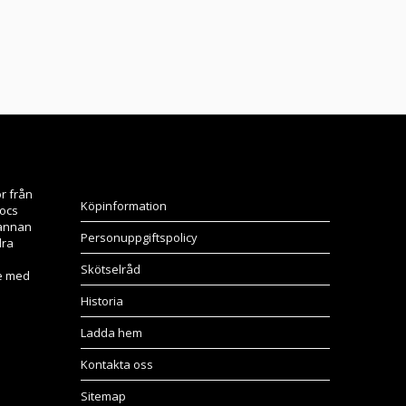
r från
Köpinformation
Locs
 annan
Personuppgiftspolicy
dra
Skötselråd
e med
Historia
Ladda hem
Kontakta oss
Sitemap