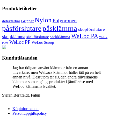
Produktetiketter
Nylon
Polypropen
detekterbar
Gripper
påsförslutare
påsklämma
skopförslutare
WeLoc PA
skopklämma
säckförslutare
säckklämma
WeLoc
WeLoc PP
WeLoc Scoop
POM
Kundutlåtanden
Jag har tidigare använt klämmor från en annan
tillverkare, men WeLocs klämmor håller tätt på en helt
annan nivå. Dessutom ter sig den andra tillverkarens
klämmor som engångsprodukter i jämförelse med
WeLoc-klämmans kvalitet.
Stefan Bergfeldt, Falun
Köpinformation
Personuppgiftspolicy