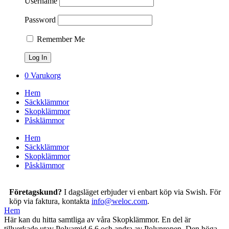
Username
Password
Remember Me
0
Varukorg
Hem
Säckklämmor
Skopklämmor
Påsklämmor
Hem
Säckklämmor
Skopklämmor
Påsklämmor
Företagskund?
I dagsläget erbjuder vi enbart köp via Swish. För
köp via faktura, kontakta
info@weloc.com
.
Hem
Här kan du hitta samtliga av våra Skopklämmor. En del är
tillverkade utav Polyamid 6.6 och andra av Polypropen. Den höga